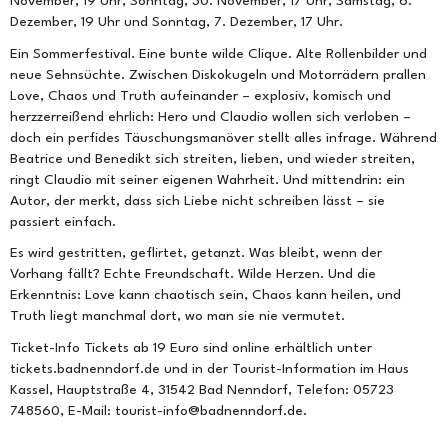
November, 19 Uhr, Sonntag, 30. November, 17 Uhr, Samstag, 6.
Dezember, 19 Uhr und Sonntag, 7. Dezember, 17 Uhr.
Ein Sommerfestival. Eine bunte wilde Clique. Alte Rollenbilder und
neue Sehnsüchte. Zwischen Diskokugeln und Motorrädern prallen
Love, Chaos und Truth aufeinander – explosiv, komisch und
herzzerreißend ehrlich: Hero und Claudio wollen sich verloben –
doch ein perfides Täuschungsmanöver stellt alles infrage. Während
Beatrice und Benedikt sich streiten, lieben, und wieder streiten,
ringt Claudio mit seiner eigenen Wahrheit. Und mittendrin: ein
Autor, der merkt, dass sich Liebe nicht schreiben lässt – sie
passiert einfach.
Es wird gestritten, geflirtet, getanzt. Was bleibt, wenn der
Vorhang fällt? Echte Freundschaft. Wilde Herzen. Und die
Erkenntnis: Love kann chaotisch sein, Chaos kann heilen, und
Truth liegt manchmal dort, wo man sie nie vermutet.
Ticket-Info Tickets ab 19 Euro sind online erhältlich unter
tickets.badnenndorf.de und in der Tourist-Information im Haus
Kassel, Hauptstraße 4, 31542 Bad Nenndorf, Telefon: 05723
748560, E-Mail: tourist-info@badnenndorf.de.