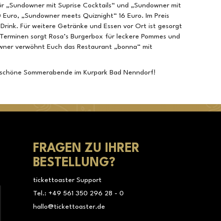
für „Sundowner mit Suprise Cocktails“ und „Sundowner mit
Euro, „Sundowner meets Quiznight“ 16 Euro. Im Preis
 Drink. Für weitere Getränke und Essen vor Ort ist gesorgt
 Terminen sorgt Rosa’s Burgerbox für leckere Pommes und
owner verwöhnt Euch das Restaurant „bonna“ mit
erschöne Sommerabende im Kurpark Bad Nenndorf!
FRAGEN ZU IHRER
BESTELLUNG?
tickettoaster Support
Tel.: +49 561 350 296 28 - 0
hallo@tickettoaster.de