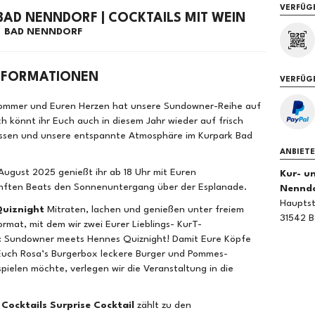
VERFÜG
BAD NENNDORF | COCKTAILS MIT WEIN
BAD NENNDORF
NFORMATIONEN
VERFÜG
Sommer und Euren Herzen hat unsere Sundowner-Reihe auf
h könnt ihr Euch auch in diesem Jahr wieder auf frisch
 Essen und unsere entspannte Atmosphäre im Kurpark Bad
ANBIET
. August 2025 genießt ihr ab 18 Uhr mit Euren
Kur- u
anften Beats den Sonnenuntergang über der Esplanade.
Nennd
Haupts
Quiznight
Mitraten, lachen und genießen unter freiem
31542 
mat, mit dem wir zwei Eurer Lieblings- KurT-
: Sundowner meets Hennes Quiznight! Damit Eure Köpfe
 Euch Rosa’s Burgerbox leckere Burger und Pommes-
tspielen möchte, verlegen wir die Veranstaltung in die
Cocktails Surprise Cocktail
zählt zu den