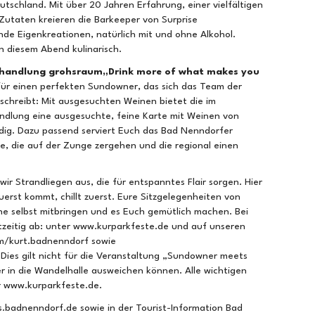
tschland. Mit über 20 Jahren Erfahrung, einer vielfältigen
Zutaten kreieren die Barkeeper von Surprise
nde Eigenkreationen, natürlich mit und ohne Alkohol.
n diesem Abend kulinarisch.
nhandlung grohsraum„Drink more of what makes you
für einen perfekten Sundowner, das sich das Team der
chreibt: Mit ausgesuchten Weinen bietet die im
ndlung eine ausgesuchte, feine Karte mit Weinen von
undig. Dazu passend serviert Euch das Bad Nenndorfer
e, die auf der Zunge zergehen und die regional einen
wir Strandliegen aus, die für entspanntes Flair sorgen. Hier
zuerst kommt, chillt zuerst. Eure Sitzgelegenheiten von
rne selbst mitbringen und es Euch gemütlich machen. Bei
tzeitig ab: unter www.kurparkfeste.de und auf unseren
m/kurt.badnenndorf sowie
ies gilt nicht für die Veranstaltung „Sundowner meets
r in die Wandelhalle ausweichen können. Alle wichtigen
r www.kurparkfeste.de.
ts.badnenndorf.de sowie in der Tourist-Information Bad