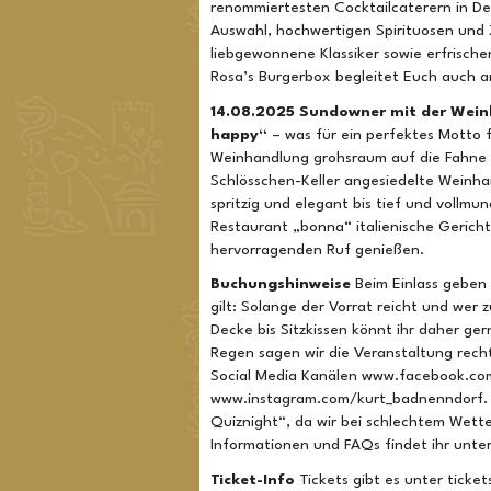
renommiertesten Cocktailcaterern in Deu
Auswahl, hochwertigen Spirituosen und 
liebgewonnene Klassiker sowie erfrische
Rosa’s Burgerbox begleitet Euch auch a
14.08.2025 Sundowner mit der Wei
happy“
– was für ein perfektes Motto 
Weinhandlung grohsraum auf die Fahne s
Schlösschen-Keller angesiedelte Weinha
spritzig und elegant bis tief und vollm
Restaurant „bonna“ italienische Gericht
hervorragenden Ruf genießen.
Buchungshinweise
Beim Einlass geben 
gilt: Solange der Vorrat reicht und wer 
Decke bis Sitzkissen könnt ihr daher ge
Regen sagen wir die Veranstaltung rech
Social Media Kanälen www.facebook.co
www.instagram.com/kurt_badnenndorf. D
Quiznight“, da wir bei schlechtem Wette
Informationen und FAQs findet ihr unte
Ticket-Info
Tickets gibt es unter ticke