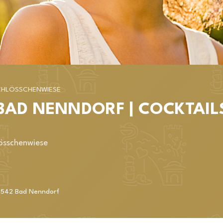
 SCHLÖSSCHENWIESE
AD NENNDORF | COCKTAILS
lösschenwiese
1542
Bad Nenndorf